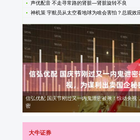
声优配音 不走寻常路的肾脏—肾脏旋转不良
神机策 宇航员从太空看地球为啥会害怕？总观效应下，认知被彻
信弘优配 国庆节刚过又一内鬼泄密被揪！惊动央视
密
大牛证券