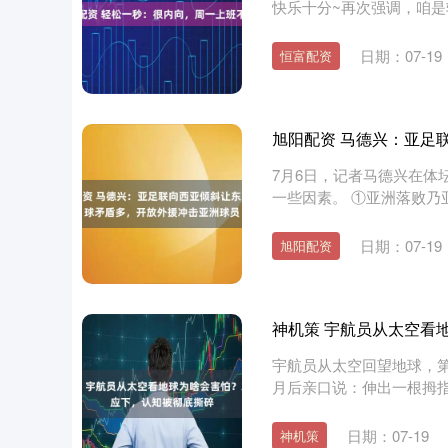
快乐十分~再次强调，咱
千万不....
日期：07-19
恒富配资
旭阳配资 马德兴：亚足
7月6日，记者马德兴在体
一些因素。 ①亚洲落败乃
世....
日期：07-19
旭阳配资
神机策 宇航员从太空看
宇航员从太空回望地球，
月后亲口说：伸出一根拇
小，这....
日期：07-19
神机策