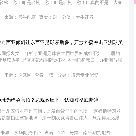
是轻松一秒！咱是轻松一秒！咱是轻松一秒！咱真的不是！大家
来源：博牛配资
查看：
64
分类：
大牛证券
联向西亚倾斜让东西亚足球矛盾多，开放外援冲击亚洲球员
坛周报发文，分析了亚洲足球在本届世界杯成绩不如上一届的
亚足联误判 是否还记得国际足联在本世纪初韩日主办亚洲首届
来源：悦来网
查看：
78
分类：
股票专业配资
地球为啥会害怕？总观效应下，认知被彻底撕碎
第一反应根本不是震撼，是发自骨子里的恐惧！ 阿姆斯特朗登
指就能挡住整颗地球，那一刻没觉得自己伟大，只觉得无比渺
来源：永华配资平台
查看：
141
分类：
南平期货配资