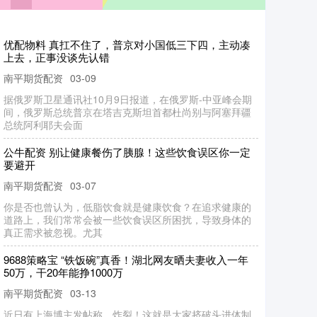
云谷策略 处女座：浅喜如盛世烟火，深爱是岁月炖汤
美美配资 血糖中起舞的双脚：糖足不截肢
股票专业配资
03-07
线上配资
03-19
高血糖就像失控的钟摆一样反复震荡，双脚便成了最先称
盛盈优配 柬埔寨国王西哈莫尼和太后莫尼列来华
重的“沉默受害者”。糖尿病足截肢并非糖尿病患者的必然结
局，它更像一场可
升富策略 “上海价格”加速走向世界舞台中央
标题：处女座：浅喜如盛世烟火，深爱是岁月炖汤 在浩瀚
南平期货配资
03-21
凤凰配资 中建东方装饰作为被告被上诉人的1起涉及买
的星空下，每个星座都承载着独特的故事与性格。而当我
大牛证券
03-12
卖合同纠纷的诉讼将于2025年7月29日开庭