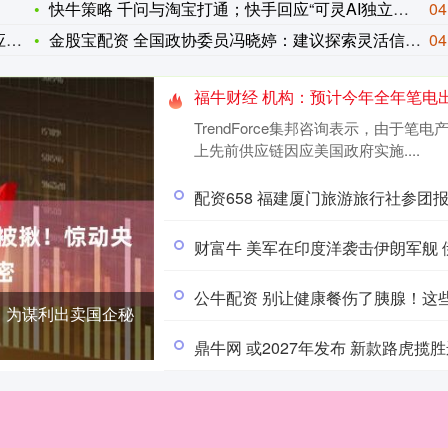
快牛策略 千问与淘宝打通；快手回应“可灵AI独立融资”；京东
04
底
金股宝配资 全国政协委员冯晓婷：建议探索灵活信贷模式支持临期
04
福牛财经 机构：预计今年全年笔电出
TrendForce集邦咨询表示，由
上先前供应链因应美国政府实施....
配资658 福建厦门旅游旅行社参团报
财富牛 美军在印度洋袭击伊朗军舰
公牛配资 别让健康餐伤了胰腺！这
，为谋利出卖国企秘
鼎牛网 或2027年发布 新款路虎揽