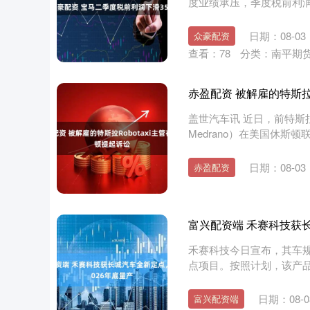
度业绩承压，季度税前利润下滑
日期：08-03
众豪配资
查看：
78
分类：
南平期
赤盈配资 被解雇的特斯拉R
盖世汽车讯 近日，前特斯拉 R
Medrano）在美国休斯顿
深证成指
14311.01
.68
1.02%
200.89
1
日期：08-03
赤盈配资
富兴配资端 禾赛科技获长
禾赛科技今日宣布，其车规
点项目。按照计划，该产品将于
日期：08-0
富兴配资端