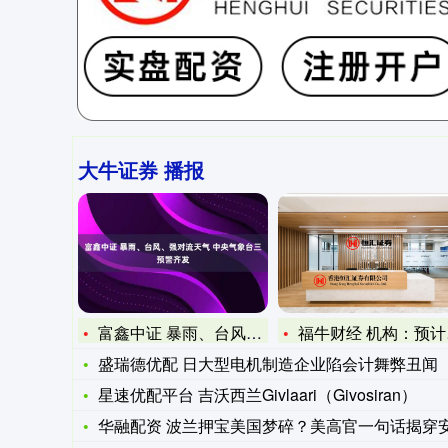
大牛证券 播报
富鑫中证 暴雨、台风、强对流天气 中央气象台三预警齐发
福牛财经 机构：预计今年全年笔电出货量年增约22% 突破18
盛瑞德优配 日大型电机制造企业陷会计舞弊丑闻
星速优配平台 吉沃西兰Givlaari（Givosiran）
华融配资 波兰押宝美国梦碎？美高官一句话揭穿安全幻象！波兰