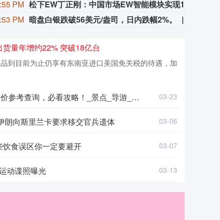
:55 PM
松下EW丁正刚：中国市场EW智能模块实现100%国产化
8月
:53 PM
暗盘白银跌破56美元/盎司，日内跌幅2%。
暗盘白银
货量年增约22% 突破18亿台
于笔电产品到目前为止仍享有东南亚进口美国免关税的待遇，加
价参考查询，必看攻略！_景点_导游_行程
03-23
 伊朗向斯里兰卡要求移交官兵遗体
03-06
些饮食误区你一定要避开
03-07
胜运动谍照曝光
03-13