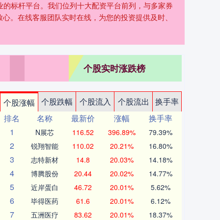
行业的标杆平台。我们位列十大配资平台前列，与多家券
放心。在线客服团队实时在线，为您的投资提供及时、
个股实时涨跌榜
个股跌幅
个股流入
个股流出
换手率
个股涨幅
排名
名称
最新价
涨幅
换手率
1
N展芯
116.52
396.89%
79.39%
2
锐翔智能
110.02
20.21%
16.80%
3
志特新材
14.8
20.03%
14.18%
4
博腾股份
20.44
20.02%
14.77%
5
近岸蛋白
46.72
20.01%
5.62%
6
毕得医药
61.6
20.01%
6.12%
7
五洲医疗
83.62
20.01%
18.37%