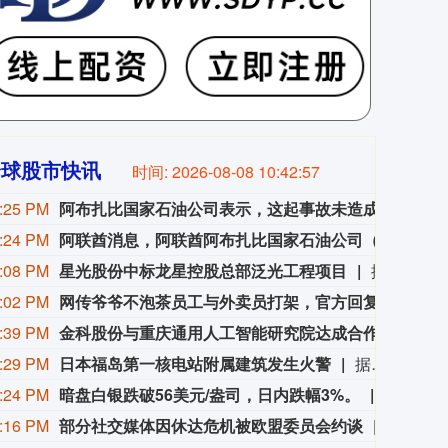
全球股市快讯
时间:
2026-08-08 10:42:59
:25 PM
阿布扎比国家石油公司表示，这起事故未造成人员伤亡。
阿布
:24 PM
阿联酋消息，阿联酋阿布扎比国家石油公司（ADNOC）表示，周六早些时候，其一艘船只在通过霍尔木兹海峡时遭导弹袭击，目前局势已得到控制。
阿联
:08 PM
星光股份中标龙星控股总部泛光工程项目
据“星光股份”公众号消息，近日，星光股份成功中标龙星控股总部泛光工程项目。
:02 PM
网传爷爷不泡茶员工与外卖员打架，官方回复：事发于去年，已处罚涉事员工及负责人
8月
:39 PM
金科股份与重庆通用人工智能研究院达成合作
“金
:29 PM
日本福岛第一核电站附属建筑发生火警
据东京电力公司消息，当地时间8日15时35分左右，日本福岛第一核电站5号、6号机组服务建筑3、4层的火灾报警器发生启动。东京电力公司于当天16时01分向双叶消防本部报警。随后，消防部门赶赴现场确认，但未发现明火或冒烟。事件对核电站厂区设备没有造成影响，监测点以及厂区边界的尘埃监测仪等所测得的放射线量也未发现异常。（央视新闻）
:24 PM
暗盘白银跌破56美元/盎司，日内跌幅3%。
暗盘白银
:16 PM
部分社交媒体因休达危机被欧盟委员会约谈
欧盟委