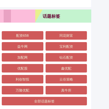
话题标签
配资658
同花财富
益牛网
宝利配资
加配网
钻石配资
优配股
鑫优配
利创智投
云谷策略
万隆优配
真牛所
全部话题标签