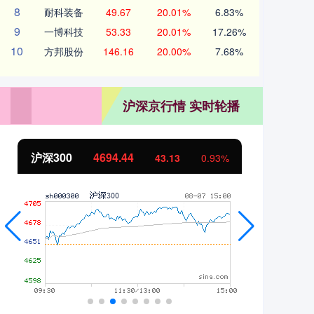
8
耐科装备
49.67
20.01%
6.83%
9
一博科技
53.33
20.01%
17.26%
10
方邦股份
146.16
20.00%
7.68%
沪深京行情 实时轮播
北证50
1134.24
创
11.37
1.01%