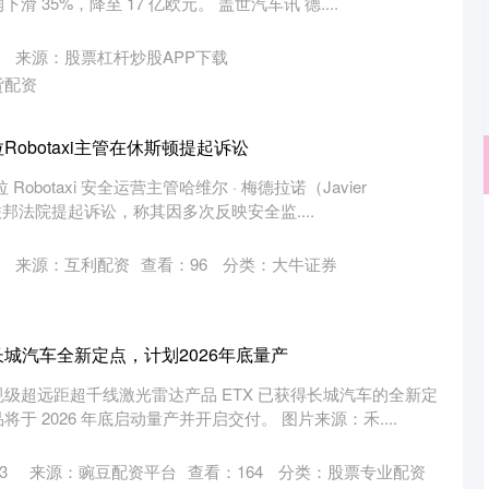
 35%，降至 17 亿欧元。 盖世汽车讯 德....
来源：股票杠杆炒股APP下载
货配资
obotaxi主管在休斯顿提起诉讼
obotaxi 安全运营主管哈维尔 · 梅德拉诺（Javier
联邦法院提起诉讼，称其因多次反映安全监....
沪深300
4694.44
.42%
43.13
0.93%
来源：互利配资
查看：
96
分类：
大牛证券
城汽车全新定点，计划2026年底量产
级超远距超千线激光雷达产品 ETX 已获得长城汽车的全新定
 2026 年底启动量产并开启交付。 图片来源：禾....
3
来源：豌豆配资平台
查看：
164
分类：
股票专业配资