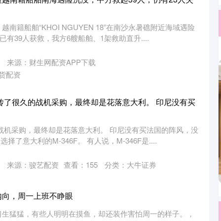
南籍船舶“KHOI NGUYEN 18”在南沙永暑礁附近海域遇险
已有39人获救，我方6艘船舶、1架救助直升....
来源：财生网配资APP下载
货配资
 传了很久的战机采购，最终却是花落意大利。 印尼没有买
战机采购，最终却是花落意大利。 印尼没有买法国的阵风，没
择了意大利的M-346F。 有人说，M-346F是....
来源：骏艺配资
查看：
155
分类：
大牛证券
内向，周一上班不睁眼
习生猛猛，有些人明明在摸鱼，却还装作害怕周一的样子。，