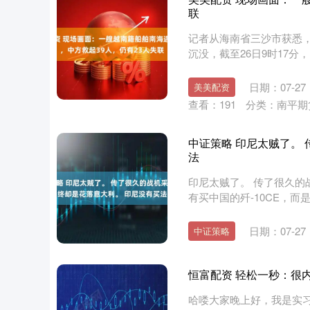
联
记者从海南省三沙市获悉，越
沉没，截至26日9时17分，
日期：07-27
美美配资
查看：
191
分类：
南平期
中证策略 印尼太贼了。
法
印尼太贼了。 传了很久的
有买中国的歼-10CE，而是选
日期：07-27
中证策略
恒富配资 轻松一秒：很
哈喽大家晚上好，我是实