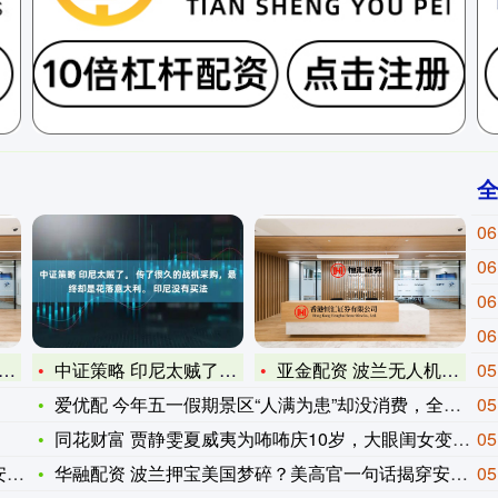
06
06
06
06
中证策略 印尼太贼了。 传了很久的战机采购，最终却是花落意大
亚金配资 波兰无人机事件持续发酵 北约多国将参与“东部哨兵”
05
爱优配 今年五一假期景区“人满为患”却没消费，全是人间清醒
05
同花财富 贾静雯夏威夷为咘咘庆10岁，大眼闺女变文静，波妞晒
05
为
华融配资 波兰押宝美国梦碎？美高官一句话揭穿安全幻象！波兰为
05