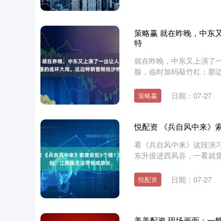
策略赢 就在昨晚，中东
特
就在昨晚，中东又上演了
脸，临时加码敲竹杠；那边
塞武装....
日期：07-27
策略赢
悦配资 《兵自风中来》
看《兵自风中来》这段演
东升摸进西风谷，一看就
封。老....
日期：07-27
悦配资
美美配资 现场画面：一