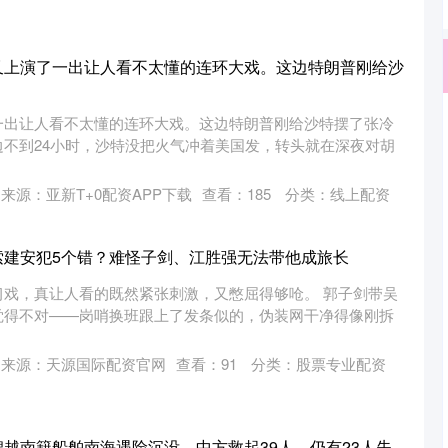
又上演了一出让人看不太懂的连环大戏。这边特朗普刚给沙
一出让人看不太懂的连环大戏。这边特朗普刚给沙特摆了张冷
不到24小时，沙特没把火气冲着美国发，转头就在深夜对胡
来源：亚新T+0配资APP下载
查看：
185
分类：
线上配资
索建安犯5个错？难怪子剑、江胜强无法带他成旅长
习戏，真让人看的既然紧张刺激，又憋屈得够呛。 郭子剑带吴
觉得不对——岗哨换班跟上了发条似的，伪装网干净得像刚拆
来源：天源国际配资官网
查看：
91
分类：
股票专业配资
艘越南籍船舶南海遇险沉没，中方救起39人，仍有23人失