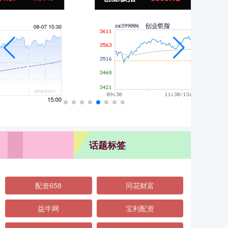
话题标签
配资658
同花财富
益牛网
宝利配资