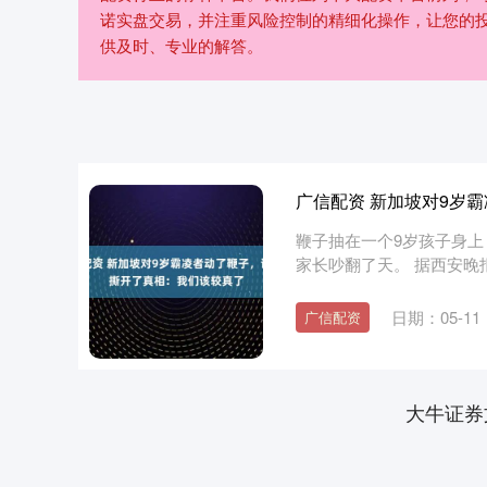
诺实盘交易，并注重风险控制的精细化操作，让您的
供及时、专业的解答。
广信配资 新加坡对9岁
鞭子抽在一个9岁孩子身
家长吵翻了天。 据西安晚
系....
日期：05-11
广信配资
大牛证券
沪深300
4694.44
0.89
1.42%
43.13
0.9