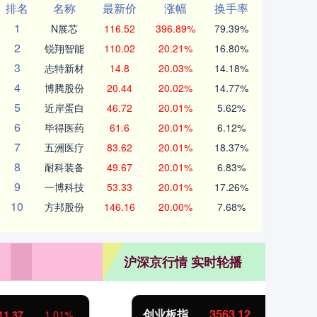
排名
名称
最新价
涨幅
换手率
1
N展芯
116.52
396.89%
79.39%
2
锐翔智能
110.02
20.21%
16.80%
3
志特新材
14.8
20.03%
14.18%
4
博腾股份
20.44
20.02%
14.77%
5
近岸蛋白
46.72
20.01%
5.62%
6
毕得医药
61.6
20.01%
6.12%
7
五洲医疗
83.62
20.01%
18.37%
8
耐科装备
49.67
20.01%
6.83%
9
一博科技
53.33
20.01%
17.26%
10
方邦股份
146.16
20.00%
7.68%
沪深京行情 实时轮播
创业板指
3563.12
基
47.56
1.35%