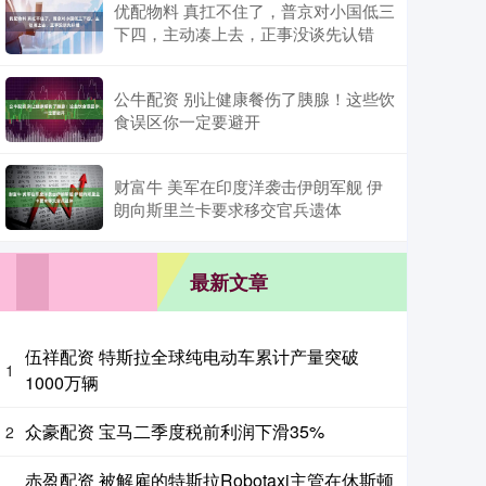
优配物料 真扛不住了，普京对小国低三
下四，主动凑上去，正事没谈先认错
公牛配资 别让健康餐伤了胰腺！这些饮
食误区你一定要避开
财富牛 美军在印度洋袭击伊朗军舰 伊
朗向斯里兰卡要求移交官兵遗体
最新文章
伍祥配资 特斯拉全球纯电动车累计产量突破
1
1000万辆
众豪配资 宝马二季度税前利润下滑35%
2
赤盈配资 被解雇的特斯拉Robotaxi主管在休斯顿