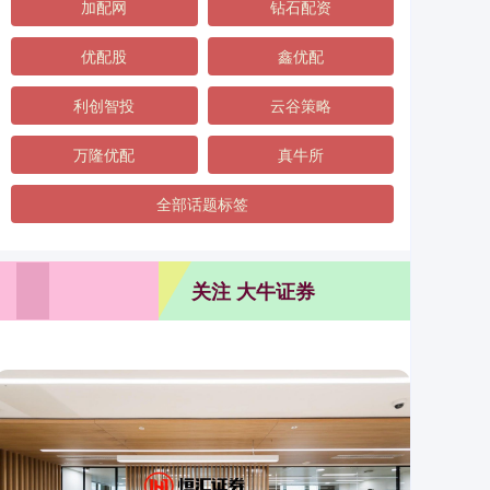
加配网
钻石配资
优配股
鑫优配
利创智投
云谷策略
万隆优配
真牛所
全部话题标签
关注 大牛证券