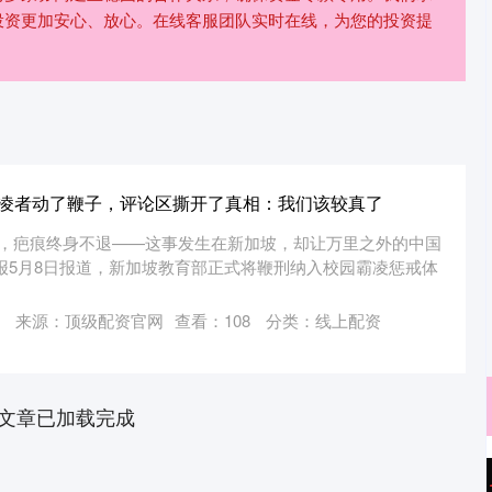
投资更加安心、放心。在线客服团队实时在线，为您的投资提
霸凌者动了鞭子，评论区撕开了真相：我们该较真了
上，疤痕终身不退——这事发生在新加坡，却让万里之外的中国
报5月8日报道，新加坡教育部正式将鞭刑纳入校园霸凌惩戒体
来源：顶级配资官网
查看：
108
分类：
线上配资
文章已加载完成
北证50
1134.24
3%
11.37
1.01%