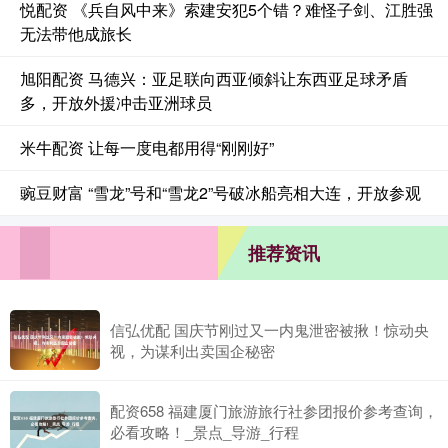
悦配资 《兵自风中来》索建安犯5个错？难怪子剑、江胜强
无法带他成旅长
旭阳配资 马德兴：亚足联向西亚倾斜让东西亚足球矛盾
多，开放外援冲击亚洲球员
米牛配资 让每一度电都用得“刚刚好”
豌豆财富 “雪龙”号和“雪龙2”号破冰船亮相大连，开放参观
推荐资讯
信弘优配 国庆节刚过又一内鬼泄密被揪！惊动央
视，为谋利出卖国企秘密
配资658 福建厦门旅游旅行社参团报价参考查询，
必看攻略！_景点_导游_行程