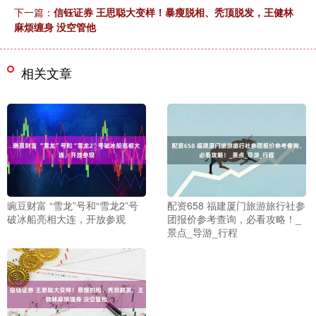
下一篇：
信钰证券 王思聪大变样！暴瘦脱相、秃顶脱发，王健林
麻烦缠身 没空管他
相关文章
豌豆财富 “雪龙”号和“雪龙2”号
配资658 福建厦门旅游旅行社参
破冰船亮相大连，开放参观
团报价参考查询，必看攻略！_
景点_导游_行程