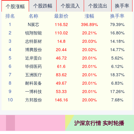
个股跌幅
个股流入
个股流出
换手率
个股涨幅
排名
名称
最新价
涨幅
换手率
1
N展芯
116.52
396.89%
79.39%
2
锐翔智能
110.02
20.21%
16.80%
3
志特新材
14.8
20.03%
14.18%
4
博腾股份
20.44
20.02%
14.77%
5
近岸蛋白
46.72
20.01%
5.62%
6
毕得医药
61.6
20.01%
6.12%
7
五洲医疗
83.62
20.01%
18.37%
8
耐科装备
49.67
20.01%
6.83%
9
一博科技
53.33
20.01%
17.26%
10
方邦股份
146.16
20.00%
7.68%
沪深京行情 实时轮播