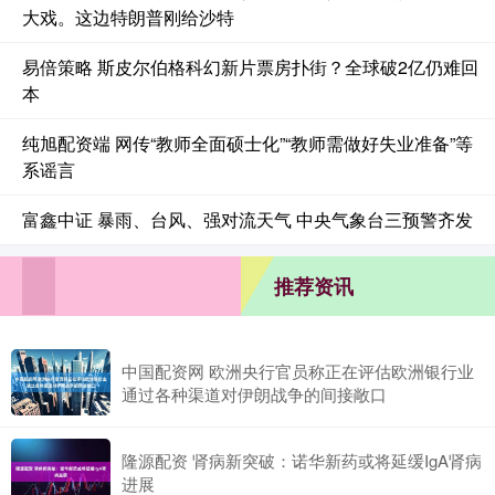
大戏。这边特朗普刚给沙特
易倍策略 斯皮尔伯格科幻新片票房扑街？全球破2亿仍难回
本
纯旭配资端 网传“教师全面硕士化”“教师需做好失业准备”等
系谣言
富鑫中证 暴雨、台风、强对流天气 中央气象台三预警齐发
推荐资讯
中国配资网 欧洲央行官员称正在评估欧洲银行业
通过各种渠道对伊朗战争的间接敞口
隆源配资 肾病新突破：诺华新药或将延缓IgA肾病
进展