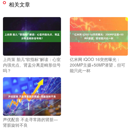
相关文章
上尚策 胎儿“软指标”解读：心室
亿米网 iQOO 16突然曝光：
内强光点、肾盂分离是畸形信号
200MP主摄+50MP潜望，但可
吗？
能只此一杯
声优配音 不走寻常路的肾脏—
肾脏旋转不良