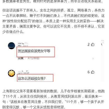
多数施暴者是男生。鞭刑针对的是身体暴力，而非言语或关系霸凌。
但这话说服不了所有人。女生之间的排挤、孤立、网络暴力，杀伤力
一点不比拳脚轻。鞭子打不到她们身上，不代表她们犯的错更轻。这
种“按性别分配惩罚”的做法，本质上是一种实用主义的妥协——解决
主要矛盾，搁置次要争议。你可以说它不完美，但不得不承认，它至
少在做点什么。
上海那位父亲不需要看新加坡的数据。儿子在学校被长期霸凌，他跑
了11个月，从班主任找到校长，从教育局找到派出所，最后换来一
句：“该校未在教育局注册，不归我们管。”11个月，够一个孩子从开
朗变得沉默，够一个父亲从愤怒变得绝望。