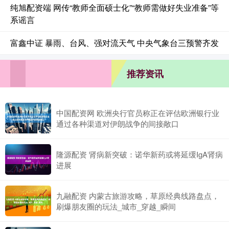
纯旭配资端 网传“教师全面硕士化”“教师需做好失业准备”等
系谣言
富鑫中证 暴雨、台风、强对流天气 中央气象台三预警齐发
推荐资讯
中国配资网 欧洲央行官员称正在评估欧洲银行业
通过各种渠道对伊朗战争的间接敞口
隆源配资 肾病新突破：诺华新药或将延缓IgA肾病
进展
九融配资 内蒙古旅游攻略，草原经典线路盘点，
刷爆朋友圈的玩法_城市_穿越_瞬间