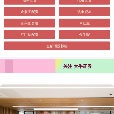
鼎牛配资
亿融配资
金股宝配资
凯丰资本
富兴配资端
卓信宝
汇巨福配资
金牛呗
全部话题标签
关注 大牛证券