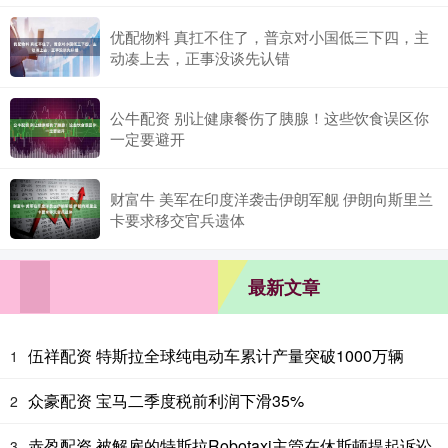
优配物料 真扛不住了，普京对小国低三下四，主
动凑上去，正事没谈先认错
公牛配资 别让健康餐伤了胰腺！这些饮食误区你
一定要避开
财富牛 美军在印度洋袭击伊朗军舰 伊朗向斯里兰
卡要求移交官兵遗体
最新文章
伍祥配资 特斯拉全球纯电动车累计产量突破1000万辆
1
众豪配资 宝马二季度税前利润下滑35%
2
赤盈配资 被解雇的特斯拉Robotaxi主管在休斯顿提起诉讼
3