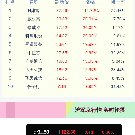
排名
名称
最新价
涨幅
换手率
1
N津富
37.49
114.72%
77.46%
2
威尔高
39.83
20.01%
17.76%
3
锴威特
77.82
20.00%
1.17%
4
科翔股份
64.32
20.00%
12.21%
5
蜀道装备
33.61
19.99%
11.69%
6
中巨芯
27.85
19.99%
32.20%
7
广哈通信
19.03
19.99%
5.84%
8
欣天科技
18.02
19.97%
28.44%
9
飞天诚信
12.56
19.96%
8.49%
10
任子行
7.16
19.93%
31.42%
沪深京行情 实时轮播
北证50
1122.88
3.42
0.30%