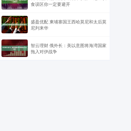
食误区你一定要避开
盛盈优配 柬埔寨国王西哈莫尼和太后莫
尼列来华
智云理财 俄外长：美以意图将海湾国家
拖入对伊战争