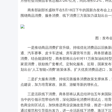
月份社会消费品零售总额37247亿元，同比增长0.2%，环比下
商务部副部长盛秋平在5月18日下午的国新办发布会上
围绕商品消费、服务消费、线下消费三方面加力谋划出台一
图：发布
一是推动商品消费扩容升级。持续优化消费品以旧换新政
通、汽车赛事、皮卡车进城、房车露营等方面，商务部遴选了
消费。结合能源转型，商务部将出台针对11万座加油站转
家居消费，鼓励推广套餐式、定制化服务。近期，国家发布
划出台“人工智能+消费”政策体系。扩大优质消费品进口，
二是扩大服务消费。持续完善服务消费政策支撑体系，实
点建设，加力培育家政、旅居、游艇等新的增长点。
三是活跃线下消费。商务部将认真总结评估五年来国际消
当中的引领示范带动作用，深化国际化消费环境试点，培育
色商业街区试点，加快推进商业设施改造升级，推进一刻钟
通过规范和引导双向发力，进一步活跃线下消费。激活下沉