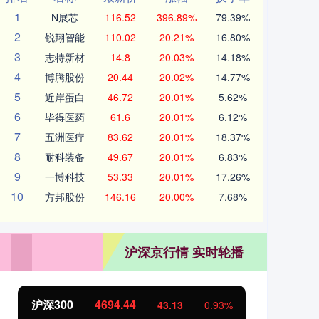
1
N展芯
116.52
396.89%
79.39%
2
锐翔智能
110.02
20.21%
16.80%
3
志特新材
14.8
20.03%
14.18%
4
博腾股份
20.44
20.02%
14.77%
5
近岸蛋白
46.72
20.01%
5.62%
6
毕得医药
61.6
20.01%
6.12%
7
五洲医疗
83.62
20.01%
18.37%
8
耐科装备
49.67
20.01%
6.83%
9
一博科技
53.33
20.01%
17.26%
10
方邦股份
146.16
20.00%
7.68%
沪深京行情 实时轮播
沪深300
4694.44
北
43.13
0.93%