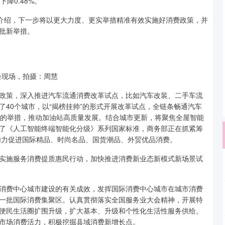
降0.48%。
介绍，下一步将以更大力度、更实举措精准有效实施好消费政策，并
批新举措。
会现场，拍摄：周慧
策，深入推进汽车流通消费改革试点，比如汽车改装、二手车流
40个城市，以“揭榜挂帅”的形式开展改革试点，全链条畅通汽车
型的举措，推动加油站高质量发展。结合城市更新，将聚焦全屋智能
了《人工智能终端智能化分级》系列国家标准，商务部正在抓紧筹
加力促进国际精品、时尚名品、国货潮品、外贸优品消费。
施服务消费提质惠民行动，加快推进消费新业态新模式新场景试
费中心城市建设的有关成效，发挥国际消费中心城市在城市消费
一批国际消费集聚区。认真贯彻落实全国服务业大会精神，开展特
便民生活圈扩围升级，扩大基本、升级和个性化生活性服务供给。
市场消费活力，积极挖掘县域消费新增长点。