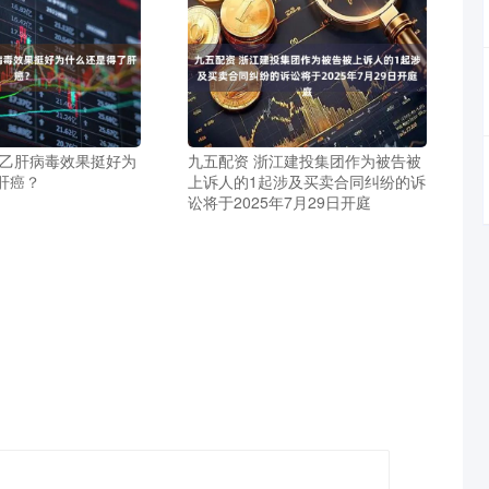
抗乙肝病毒效果挺好为
九五配资 浙江建投集团作为被告被
肝癌？
上诉人的1起涉及买卖合同纠纷的诉
讼将于2025年7月29日开庭