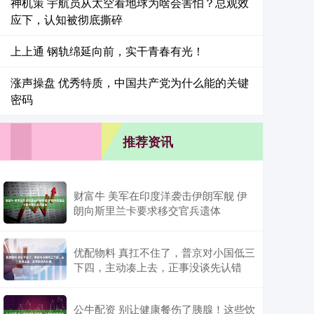
神机策 宇航员从太空看地球为啥会害怕？总观效
应下，认知被彻底撕碎
上上通 钢轨绵延向前，实干青春有光！
涨声操盘 优秀特质，中国共产党为什么能的关键
密码
推荐资讯
财富牛 美军在印度洋袭击伊朗军舰 伊
朗向斯里兰卡要求移交官兵遗体
优配物料 真扛不住了，普京对小国低三
下四，主动凑上去，正事没谈先认错
公牛配资 别让健康餐伤了胰腺！这些饮