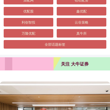
加配网
钻石配资
优配股
鑫优配
利创智投
云谷策略
万隆优配
真牛所
全部话题标签
关注 大牛证券