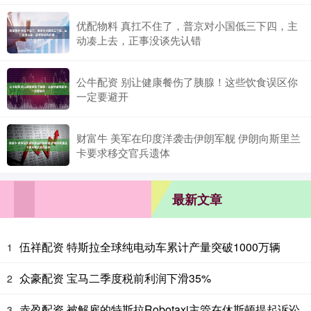
优配物料 真扛不住了，普京对小国低三下四，主
动凑上去，正事没谈先认错
公牛配资 别让健康餐伤了胰腺！这些饮食误区你
一定要避开
财富牛 美军在印度洋袭击伊朗军舰 伊朗向斯里兰
卡要求移交官兵遗体
最新文章
伍祥配资 特斯拉全球纯电动车累计产量突破1000万辆
1
众豪配资 宝马二季度税前利润下滑35%
2
赤盈配资 被解雇的特斯拉Robotaxi主管在休斯顿提起诉讼
3