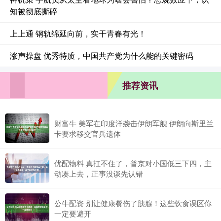
知被彻底撕碎
上上通 钢轨绵延向前，实干青春有光！
涨声操盘 优秀特质，中国共产党为什么能的关键密码
推荐资讯
财富牛 美军在印度洋袭击伊朗军舰 伊朗向斯里兰
卡要求移交官兵遗体
优配物料 真扛不住了，普京对小国低三下四，主
动凑上去，正事没谈先认错
公牛配资 别让健康餐伤了胰腺！这些饮食误区你
一定要避开