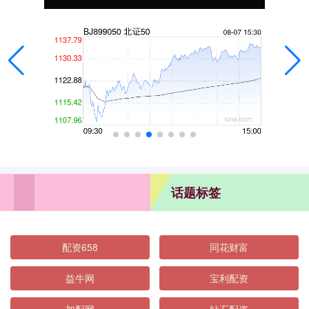
话题标签
配资658
同花财富
益牛网
宝利配资