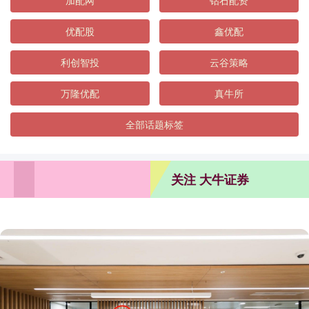
加配网
钻石配资
优配股
鑫优配
利创智投
云谷策略
万隆优配
真牛所
全部话题标签
关注 大牛证券