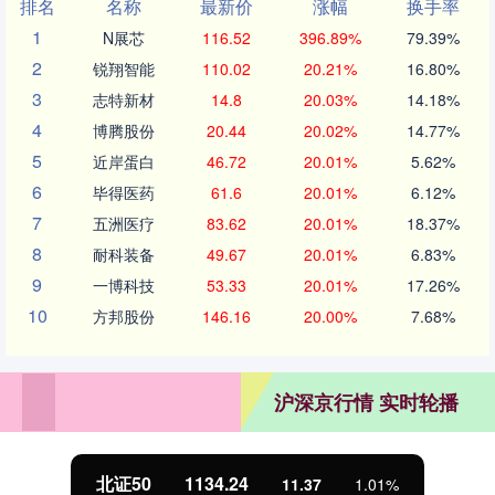
排名
名称
最新价
涨幅
换手率
1
N展芯
116.52
396.89%
79.39%
2
锐翔智能
110.02
20.21%
16.80%
3
志特新材
14.8
20.03%
14.18%
4
博腾股份
20.44
20.02%
14.77%
5
近岸蛋白
46.72
20.01%
5.62%
6
毕得医药
61.6
20.01%
6.12%
7
五洲医疗
83.62
20.01%
18.37%
8
耐科装备
49.67
20.01%
6.83%
9
一博科技
53.33
20.01%
17.26%
10
方邦股份
146.16
20.00%
7.68%
沪深京行情 实时轮播
北证50
1134.24
11.37
1.01%