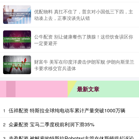
优配物料 真扛不住了，普京对小国低三下四，主
动凑上去，正事没谈先认错
公牛配资 别让健康餐伤了胰腺！这些饮食误区你
一定要避开
财富牛 美军在印度洋袭击伊朗军舰 伊朗向斯里兰
卡要求移交官兵遗体
最新文章
伍祥配资 特斯拉全球纯电动车累计产量突破1000万辆
1
众豪配资 宝马二季度税前利润下滑35%
2
赤盈配资 被解雇的特斯拉Robotaxi主管在休斯顿提起诉讼
3